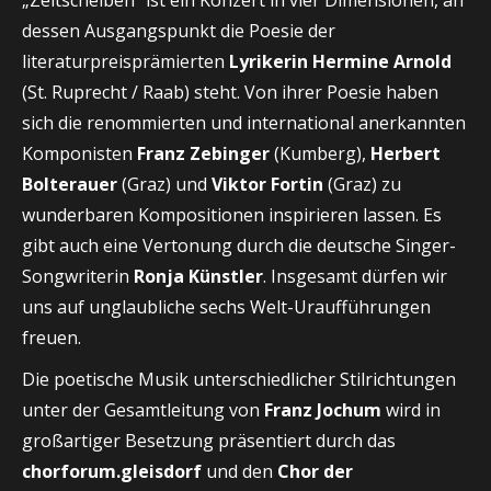
„Zeitscheiben“ ist ein Konzert in vier Dimensionen, an
dessen Ausgangspunkt die Poesie der
literaturpreisprämierten
Lyrikerin Hermine Arnold
(St. Ruprecht / Raab) steht. Von ihrer Poesie haben
sich die renommierten und international anerkannten
Komponisten
Franz Zebinger
(Kumberg),
Herbert
Bolterauer
(Graz) und
Viktor Fortin
(Graz) zu
wunderbaren Kompositionen inspirieren lassen. Es
gibt auch eine Vertonung durch die deutsche Singer-
Songwriterin
Ronja Künstler
. Insgesamt dürfen wir
uns auf unglaubliche sechs Welt-Uraufführungen
freuen.
Die poetische Musik unterschiedlicher Stilrichtungen
unter der Gesamtleitung von
Franz Jochum
wird in
großartiger Besetzung präsentiert durch das
chorforum.gleisdorf
und den
Chor der